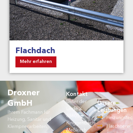
Flachdach
Mehr erfahren
Droxner
Kontakt
Unter der
GmbH
Unsere
Linde 2
Leistungen
Ihrem Fachmann für
88605
Heizungstec
Heizung, Sanitär und
Ringgenbach-
Flaschnerei
Klempnerarbeiten.
Meßkirch