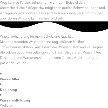
Weg kann es Partikel aufnehmen, wenn zum Beispiel durch
unterschiedliche Fließgeschwindigkeiten poröse Rohrwandungen und
Ablagerungen abplatzen. Dies sind zwar nur kleine Verschmutzungen
aber deren Wirkung kann verheerend sein.
Wasserbehandlung für mehr Schutz und Qualität
Mit der passenden Wasserbehandlung schützen Sie Ihre
Trinkwasserinstallation, verbessern die Wasserqualität und verlängern
die Lebensdauer von Leitungen und Haushaltsgeräten. Wasserfilter,
Dosierung und Wasserenthärtung bieten für jede Anforderung die
passende Lösung.
Wasserfilter
Dosierung
Wasserenthärtung
Weitere