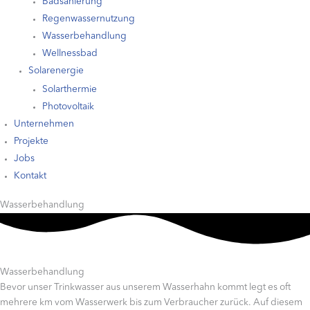
Badsanierung
Regenwassernutzung
Wasserbehandlung
Wellnessbad
Solarenergie
Solarthermie
Photovoltaik
Unternehmen
Projekte
Jobs
Kontakt
Wasserbehandlung
Wasserbehandlung
Bevor unser Trinkwasser aus unserem Wasserhahn kommt legt es oft
mehrere km vom Wasserwerk bis zum Verbraucher zurück. Auf diesem