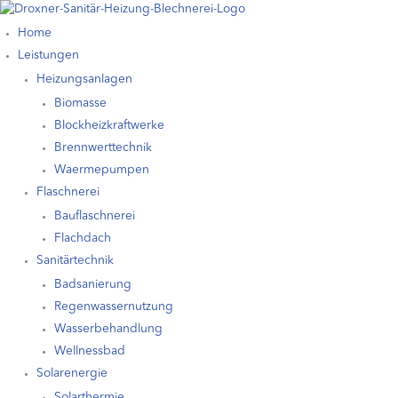
Zum
Inhalt
Home
springen
Leistungen
Heizungsanlagen
Biomasse
Blockheizkraftwerke
Brennwerttechnik
Waermepumpen
Flaschnerei
Bauflaschnerei
Flachdach
Sanitärtechnik
Badsanierung
Regenwassernutzung
Wasserbehandlung
Wellnessbad
Solarenergie
Solarthermie