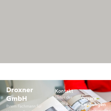
Droxner
Kontakt
Unter der
GmbH
Unsere
Linde 2
Leistungen
Ihrem Fachmann für
88605